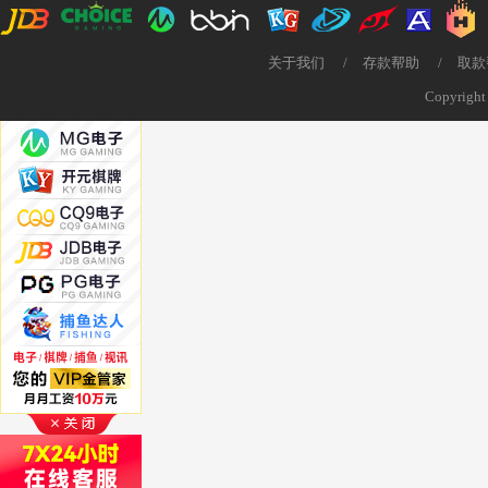
关于我们
存款帮助
取款
Copyrig